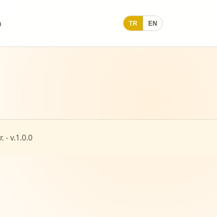
m
TR
EN
 - v.
1.0.0