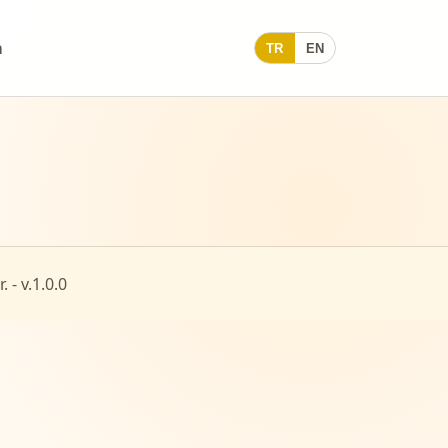
m
TR
EN
 - v.
1.0.0